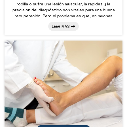
rodilla o sufre una lesión muscular, la rapidez y la
precisión del diagnóstico son vitales para una buena
recuperación. Pero el problema es que, en muchas
ocasiones, la exploración física y la radiografía
LEER MÁS
tradicional no son suficientes para obtener una imagen
completa de las partes blandas. Por este motivo, en la
consulta del Dr. Pablo Subirán, su especialista en cirugía
ortopédica y traumatología en Pontevedra, hemos
integrado la ecografía mú...