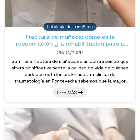
Patología de la muñeca
Fractura de muñeca: cómo es la
recuperación y la rehabilitación paso a
paso
29/04/2026
Sufrir una fractura de muñeca es un contratiempo que
altera significativamente la calidad de vida de quienes
padecen esta lesión. En nuestra clínica de
traumatología en Pontevedra sabemos que la mayor
preocupación de nuestros pacientes no es solo el dolor
LEER MÁS
inicial, sino cuánto tiempo pasará hasta que puedan
recuperar la plena funcionalidad de su mano. En este
post, el Dr. Pablo Subirán le explica en qué consiste una
recuperación exitosa, la cual depende de un
diagnóstico preciso y, sobre todo, d...