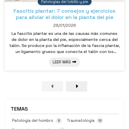
Patologías del tobillo y pie
Fascitis plantar: 7 consejos y ejercicios
para aliviar el dolor en la planta del pie
28/01/2026
La fascitis plantar es una de las causas más comunes
de dolor en la planta del pie, especialmente cerca del
talón. Se produce por la inflamación de la fascia plantar,
un ligamento grueso que conecta el talón con los
dedos. Si padece ese dolor punzante, sobre todo al dar
LEER MÁS
los primeros pasos por la mañana o tras un periodo de
inactividad, sepa que existen métodos efectivos para
manejarlo y aliviarlo. Desde la consulta de traumatología
del Dr. Pablo Subirán, en Pontevedra, queremos
ofrecerle una gu...
TEMAS
Patología del hombro
Traumatología
5
13