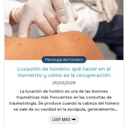
Patología del hombro
Luxación de hombro: qué hacer en el
momento y cómo es la recuperación
25/03/2026
La luxación de hombro es una de las lesiones
traumáticas más frecuentes en las consultas de
traumatología. Se produce cuando la cabeza del húmero
se sale de su cavidad en la escápula, generalmente
debido a una caída, un impacto deportivo o un
LEER MÁS
movimiento brusco. Dada la gran movilidad de esta
articulación, es también la que más tiende a luxarse. A