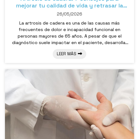
mejorar tu calidad de vida y retrasar la
cirugía
26/05/2026
La artrosis de cadera es una de las causas más
frecuentes de dolor e incapacidad funcional en
personas mayores de 65 años. A pesar de que el
diagnóstico suele impactar en el paciente, desarrollar
artrosis no es sinónimo de tener que colocar una
LEER MÁS
prótesis inmediatamente. En fases iniciales y
moderadas, tal y como le contaremos en nuestra
consulta de traumatología y cirugía ortopédica en
Pontevedra, un tratamiento conservador bien
planificado permite mantener la actividad, reducir el
dolor y aplaza...