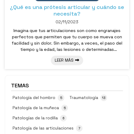
¿Qué es una prótesis articular y cuándo se
necesita?
02/11/2023
Imagina que tus articulaciones son como engranajes
perfectos que permiten que tu cuerpo se mueva con
facilidad y sin dolor. Sin embargo, a veces, el paso del
tiempo y la edad, las lesiones o determinadas
enfermedades pueden afectar estas partes mecánicas
LEER MÁS
del cuerpo humano y causar un desgaste considerable
hasta el punto de tener que ser sustituidas mediante
intervención quirúrgica. Es aquí donde entran en juego
las prótesis articulares, una solución moderna y
TEMAS
efectiva para mejorar la calidad de ...
Patología del hombro
Traumatología
5
13
Patología de la muñeca
5
Patologías de la rodilla
6
Patología de las articulaciones
7