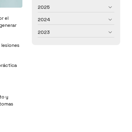
2025
r el
2024
 generar
2023
 lesiones
práctica
to y
ntomas