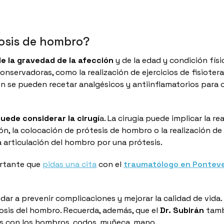
rosis de hombro?
e la gravedad de la afección
y de la edad y condición físi
conservadoras, como la realización de ejercicios de fisiotera
én se pueden recetar analgésicos y antiinflamatorios para 
puede considerar la cirugí
a. La cirugía puede implicar la re
ión, la colocación de prótesis de hombro o la realización de
la articulación del hombro por una prótesis.
ortante que
pidas una cita
con el
traumatólogo en Pontev
r a prevenir complicaciones y mejorar la calidad de vida.
rosis del hombro. Recuerda, además, que el
Dr. Subirán
tamb
as con los hombros, codos, muñeca, mano...