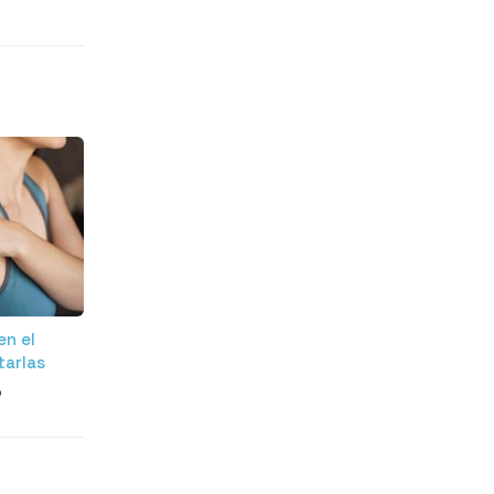
en el
tarlas
o