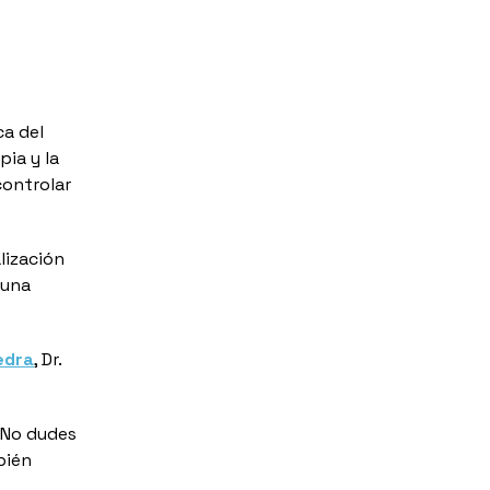
ca del
pia y la
controlar
alización
 una
edra
, Dr.
 No dudes
ién