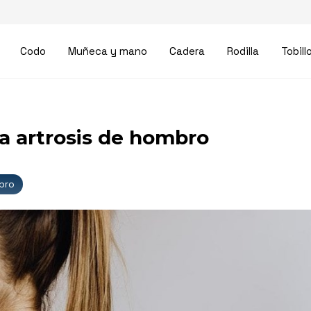
Codo
Muñeca y mano
Cadera
Rodilla
Tobill
a artrosis de hombro
bro