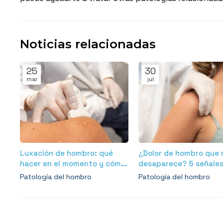
Noticias relacionadas
25
30
mar
jul
Luxación de hombro: qué
¿Dolor de hombro que 
hacer en el momento y cómo
desaparece? 5 señales
es la recuperación
que podría tener una l
Patología del hombro
Patología del hombro
del manguito rotador